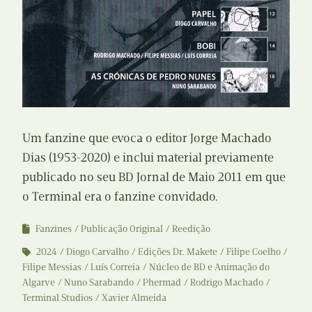
Um fanzine que evoca o editor Jorge Machado
Dias (1953-2020) e inclui material previamente
publicado no seu BD Jornal de Maio 2011 em que
o Terminal era o fanzine convidado.
Fanzines
Publicação Original
Reedição
2024
Diogo Carvalho
Edições Dr. Makete
Filipe Coelho
Filipe Messias
Luís Correia
Núcleo de BD e Animação do
Algarve
Nuno Sarabando
Phermad
Rodrigo Machado
Terminal Studios
Xavier Almeida