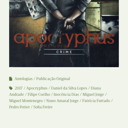
Antologias
Publicação Original
2017
Apocryphus
Daniel da Silva Lopes
Diana
Andrade
Filipe Coelho
Inocência Dias
Miguel Jorge
Miguel Montenegro
Nuno Amaral Jorge
Patrícia Furtado
Pedro Potier
Sofia Freire