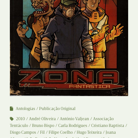
Antologias
Publicação Original
2010
André Oliveira
António Valjean
Associação
Tentáculo
Bruno Bispo
Carla Rodrigues
Cristiano Baptista
Diogo Campos
Fil
Filipe Coelho
Hugo Teixeira
Joana