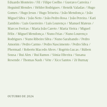
Eduardo Monteiro
Fil
Filipe Coelho
Gustavo Carreira
Heguinil Mendes
Hélder Rodrigues
Henrik Valadas
Hugo
Gomes
Hugo Jesus
Hugo Teixeira
João Mendonça
João
Miguel Silva
João Neto
João Pedro Rosa
João Pereira
Kati
Zambito
Luís Guerreiro
Luís Lourenço
Manuel Mateus
Marcos Freitas
Maria João Careto
Maria Vieira
Miguel
Félix
Miguel Mendonça
Nuno Frias
Nuno Lourenço
Rodrigues
Nuno Ribeiro Silva
Nuno Sarabando
Pedro
Amorim
Pedro Carmo
Pedro Nascimento
Pedro Silva
Phermad
Roberto Macedo Alves
Rogério Lucas
Rúben
Sousa
Rui Alex
Rui Ramos
Sónia Oliveira
Susana
Resende
Thomas Nash
Véte
Xico Santos
Zé Burnay
OUTUBRO DE 2024