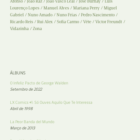
Afonso
João Raz
João Vasco Leal
José Burnay
Luís
Lourenço Lopes
Manuel Alves
Mariana Perry
Miguel
Gabriel
Nuno Amado
Nuno Frias
Pedro Nascimento
Ricardo Reis
Rui Alex
Sofia Carmo
Véte
Victor Freundt
Vidazinha
Zona
ÁLBUNS
O Infeliz Pacto de George Walden
Setembro de 2022
LX Comics #1: Só Ouves Aquilo Que Te Interessa
Abril de 1998
La Peor Banda del Mundo
Março de 2013