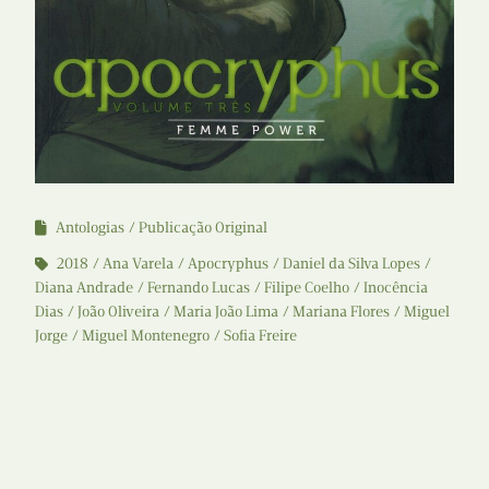
Antologias
Publicação Original
2018
Ana Varela
Apocryphus
Daniel da Silva Lopes
Diana Andrade
Fernando Lucas
Filipe Coelho
Inocência
Dias
João Oliveira
Maria João Lima
Mariana Flores
Miguel
Jorge
Miguel Montenegro
Sofia Freire