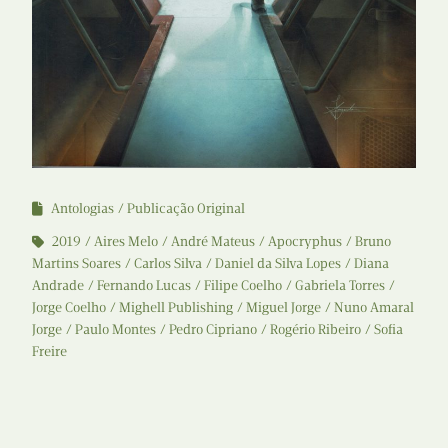
Antologias
Publicação Original
2019
Aires Melo
André Mateus
Apocryphus
Bruno
Martins Soares
Carlos Silva
Daniel da Silva Lopes
Diana
Andrade
Fernando Lucas
Filipe Coelho
Gabriela Torres
Jorge Coelho
Mighell Publishing
Miguel Jorge
Nuno Amaral
Jorge
Paulo Montes
Pedro Cipriano
Rogério Ribeiro
Sofia
Freire