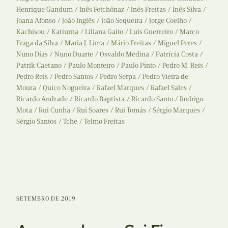
Henrique Gandum
Inês Fetchónaz
Inês Freitas
Inês Silva
Joana Afonso
João Inglês
João Sequeira
Jorge Coelho
Kachisou
Katiurna
Liliana Gaito
Luís Guerreiro
Marco
Fraga da Silva
Maria J. Lima
Mário Freitas
Miguel Peres
Nuno Dias
Nuno Duarte
Osvaldo Medina
Patrícia Costa
Patrik Caetano
Paulo Monteiro
Paulo Pinto
Pedro M. Reis
Pedro Reis
Pedro Santos
Pedro Serpa
Pedro Vieira de
Moura
Quico Nogueira
Rafael Marques
Rafael Sales
Ricardo Andrade
Ricardo Baptista
Ricardo Santo
Rodrigo
Mota
Rui Cunha
Rui Soares
Rui Tomás
Sérgio Marques
Sérgio Santos
Tche
Telmo Freitas
SETEMBRO DE 2019