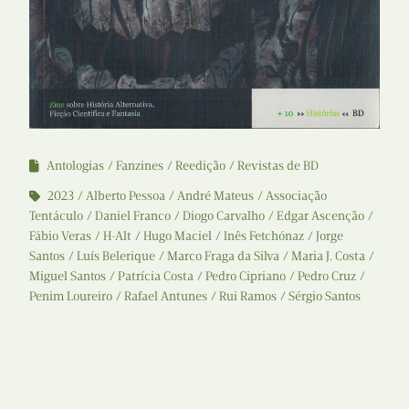
Antologias
Fanzines
Reedição
Revistas de BD
2023
Alberto Pessoa
André Mateus
Associação
Tentáculo
Daniel Franco
Diogo Carvalho
Edgar Ascenção
Fábio Veras
H-Alt
Hugo Maciel
Inês Fetchónaz
Jorge
Santos
Luís Belerique
Marco Fraga da Silva
Maria J. Costa
Miguel Santos
Patrícia Costa
Pedro Cipriano
Pedro Cruz
Penim Loureiro
Rafael Antunes
Rui Ramos
Sérgio Santos