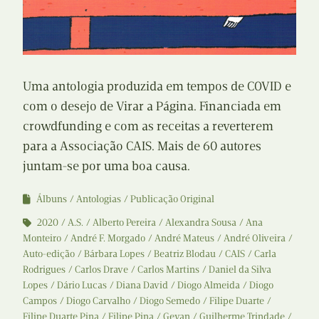
Uma antologia produzida em tempos de COVID e
com o desejo de Virar a Página. Financiada em
crowdfunding e com as receitas a reverterem
para a Associação CAIS. Mais de 60 autores
juntam-se por uma boa causa.
Álbuns
Antologias
Publicação Original
2020
A.S.
Alberto Pereira
Alexandra Sousa
Ana
Monteiro
André F. Morgado
André Mateus
André Oliveira
Auto-edição
Bárbara Lopes
Beatriz Blodau
CAIS
Carla
Rodrigues
Carlos Drave
Carlos Martins
Daniel da Silva
Lopes
Dário Lucas
Diana David
Diogo Almeida
Diogo
Campos
Diogo Carvalho
Diogo Semedo
Filipe Duarte
Filipe Duarte Pina
Filipe Pina
Gevan
Guilherme Trindade