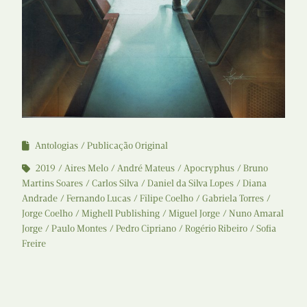
Antologias
Publicação Original
2019
Aires Melo
André Mateus
Apocryphus
Bruno
Martins Soares
Carlos Silva
Daniel da Silva Lopes
Diana
Andrade
Fernando Lucas
Filipe Coelho
Gabriela Torres
Jorge Coelho
Mighell Publishing
Miguel Jorge
Nuno Amaral
Jorge
Paulo Montes
Pedro Cipriano
Rogério Ribeiro
Sofia
Freire