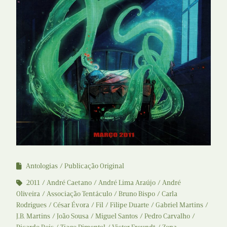
Antologias
Publicação Original
2011
André Caetano
André Lima Araújo
André
Oliveira
Associação Tentáculo
Bruno Bispo
Carla
Rodrigues
César Évora
Fil
Filipe Duarte
Gabriel Martins
J.B. Martins
João Sousa
Miguel Santos
Pedro Carvalho