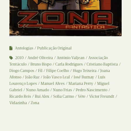
Antologias
Publicação Original
2010
André Oliveira
António Valjean
Associação
Tentáculo
Bruno Bispo
Carla Rodrigues
Cristiano Baptista
Diogo Campos
Fil
Filipe Coelho
Hugo Teixeira
Joana
Afonso
João Raz
João Vasco Leal
José Burnay
Luís
Lourenço Lopes
Manuel Alves
Mariana Perry
Miguel
Gabriel
Nuno Amado
Nuno Frias
Pedro Nascimento
Ricardo Reis
Rui Alex
Sofia Carmo
Véte
Victor Freundt
Vidazinha
Zona