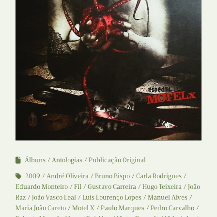
Álbuns
Antologias
Publicação Original
2009
André Oliveira
Bruno Bispo
Carla Rodrigues
Eduardo Monteiro
Fil
Gustavo Carreira
Hugo Teixeira
João
Raz
João Vasco Leal
Luís Lourenço Lopes
Manuel Alves
Maria João Careto
Motel X
Paulo Marques
Pedro Carvalho