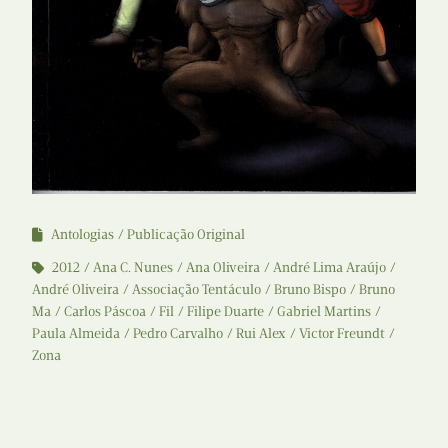
Antologias
Publicação Original
2012
Ana C. Nunes
Ana Oliveira
André Lima Araújo
André Oliveira
Associação Tentáculo
Bruno Bispo
Bruno
Ma
Carlos Páscoa
Fil
Filipe Duarte
Gabriel Martins
Paula Almeida
Pedro Carvalho
Rui Alex
Victor Freundt
Zona