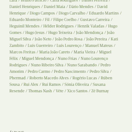
Lara
Bruno Patrício
Carla Rodrigues
Daniel Ferreira
Daniel Henriques
Daniel Maia
Dário Mendes
David
Henrique
Diogo Campos
Diogo Carvalho
Eduardo Martins
Eduardo Monteiro
Fil
Filipe Coelho
Gustavo Carreira
Heguinil Mendes
Hélder Rodrigues
Henrik Valadas
Hugo
Gomes
Hugo Jesus
Hugo Teixeira
João Mendonça
João
Miguel Silva
João Neto
João Pedro Rosa
João Pereira
Kati
Zambito
Luís Guerreiro
Luís Lourenço
Manuel Mateus
Marcos Freitas
Maria João Careto
Maria Vieira
Miguel
Félix
Miguel Mendonça
Nuno Frias
Nuno Lourenço
Rodrigues
Nuno Ribeiro Silva
Nuno Sarabando
Pedro
Amorim
Pedro Carmo
Pedro Nascimento
Pedro Silva
Phermad
Roberto Macedo Alves
Rogério Lucas
Rúben
Sousa
Rui Alex
Rui Ramos
Sónia Oliveira
Susana
Resende
Thomas Nash
Véte
Xico Santos
Zé Burnay