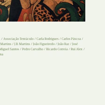
Recolha
X
Reedição
Y
Rubricas
Z
Tertúlias
a
Associação Tentáculo
Carla Rodrigues
Carlos Páscoa
 Martins
J.B. Martins
João Figueiredo
João Raz
José
Web BD
Miguel Santos
Pedro Carvalho
Ricardo Correia
Rui Alex
na