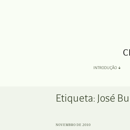
INTRODUÇÃO
Apresentação
Etiqueta:
José B
Organização
Ficha Técnica e Apoios
NOVEMBRO DE 2010