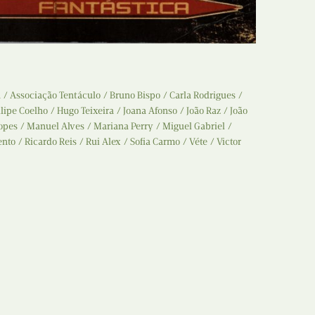
n
Associação Tentáculo
Bruno Bispo
Carla Rodrigues
ilipe Coelho
Hugo Teixeira
Joana Afonso
João Raz
João
opes
Manuel Alves
Mariana Perry
Miguel Gabriel
ento
Ricardo Reis
Rui Alex
Sofia Carmo
Véte
Victor