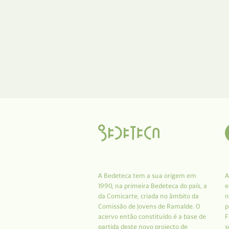
A Bedeteca tem a sua origem em
A
1990, na primeira Bedeteca do país, a
e
da Comicarte, criada no âmbito da
n
Comissão de Jovens de Ramalde. O
p
acervo então constituído é a base de
F
partida deste novo projecto de
s