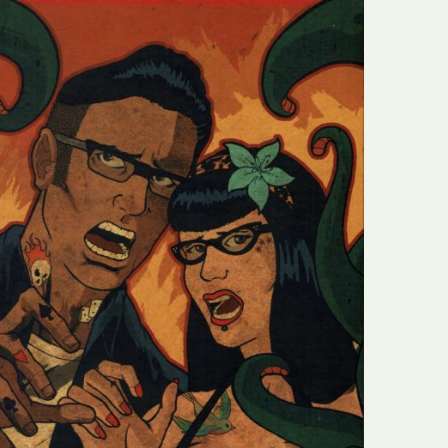
N
Formação
O
Internacional
P
Estudos
Q
Óbitos
R
Para BD
S
Publicação Original
T
Prémios
U
Programas e Catálogos
V
Publicações em periódicos
W