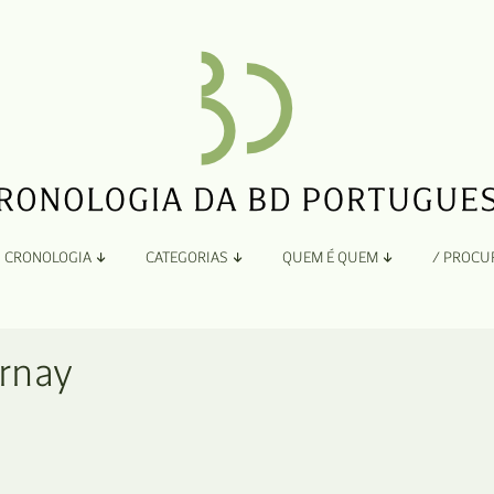
CRONOLOGIA
CATEGORIAS
QUEM É QUEM
/ PROCU
Por Ano
Adaptação
Todos
A
urnay
B
Álbuns
C
Antologias
D
Blogs e Sites