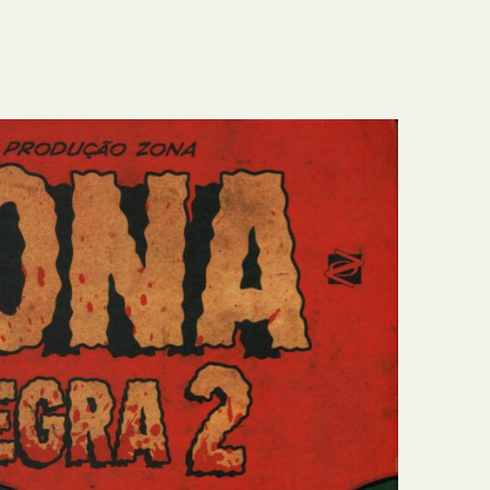
E
Bolsas
F
Colóquios
G
Concursos
H
Curtas
I
Edição Digital
J
Edição Portuguesa
K
Exposições e Eventos
L
Fanzines
M
Festivais e Salões