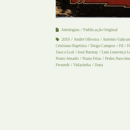
Antologias
Publicação Original
2010
André Oliveira
António Valjea
Cristiano Baptista
Diogo Campos
Fil
F
Vasco Leal
José Burnay
Luís Lourenço L
Nuno Amado
Nuno Frias
Pedro Nascim
Freundt
Vidazinha
Zona