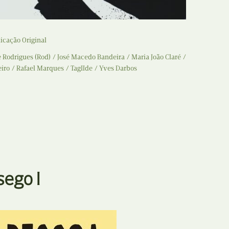
icação Original
e Rodrigues (Rod)
José Macedo Bandeira
Maria João Claré
iro
Rafael Marques
TagIIde
Yves Darbos
sego I