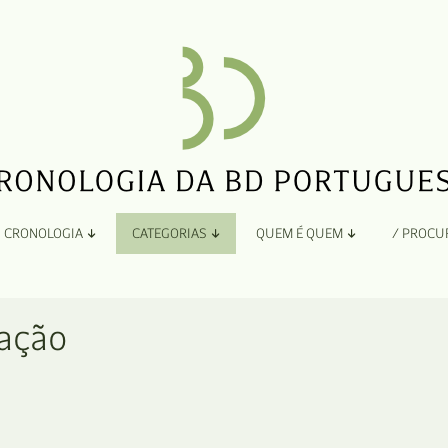
CRONOLOGIA
CATEGORIAS
QUEM É QUEM
/ PROCU
Por Ano
Adaptação
Todos
A
ação
B
Álbuns
C
Antologias
D
Blogs e Sites