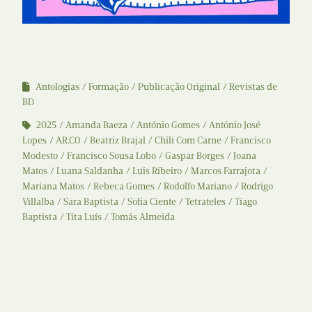
Antologias
Formação
Publicação Original
Revistas de
BD
2025
Amanda Baeza
António Gomes
António José
Lopes
AR.CO
Beatriz Brajal
Chili Com Carne
Francisco
Modesto
Francisco Sousa Lobo
Gaspar Borges
Joana
Matos
Luana Saldanha
Luis Ribeiro
Marcos Farrajota
Mariana Matos
Rebeca Gomes
Rodolfo Mariano
Rodrigo
Villalba
Sara Baptista
Sofia Ciente
Tetrateles
Tiago
Baptista
Tita Luís
Tomás Almeida