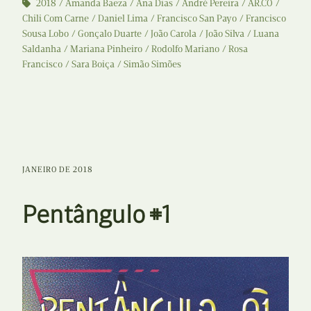
2018
Amanda Baeza
Ana Dias
André Pereira
AR.CO
Chili Com Carne
Daniel Lima
Francisco San Payo
Francisco
Sousa Lobo
Gonçalo Duarte
João Carola
João Silva
Luana
Saldanha
Mariana Pinheiro
Rodolfo Mariano
Rosa
Francisco
Sara Boiça
Simão Simões
JANEIRO DE 2018
Pentângulo #1