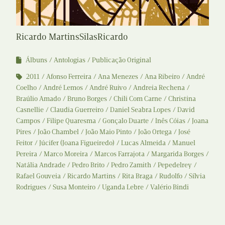
Ricardo MartinsSilasRicardo
Álbuns
Antologias
Publicação Original
2011
Afonso Ferreira
Ana Menezes
Ana Ribeiro
André
Coelho
André Lemos
André Ruivo
Andreia Rechena
Braúlio Amado
Bruno Borges
Chili Com Carne
Christina
Casnellie
Claudia Guerreiro
Daniel Seabra Lopes
David
Campos
Filipe Quaresma
Gonçalo Duarte
Inês Cóias
Joana
Pires
João Chambel
João Maio Pinto
João Ortega
José
Feitor
Júcifer (Joana Figueiredo)
Lucas Almeida
Manuel
Pereira
Marco Moreira
Marcos Farrajota
Margarida Borges
Natália Andrade
Pedro Brito
Pedro Zamith
Pepedelrey
Rafael Gouveia
Ricardo Martins
Rita Braga
Rudolfo
Sílvia
Rodrigues
Susa Monteiro
Uganda Lebre
Valério Bindi