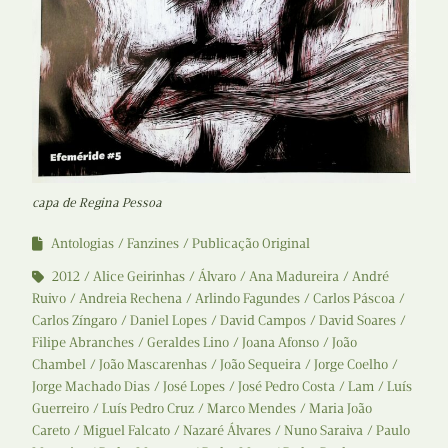
capa de Regina Pessoa
Antologias
Fanzines
Publicação Original
2012
Alice Geirinhas
Álvaro
Ana Madureira
André
Ruivo
Andreia Rechena
Arlindo Fagundes
Carlos Páscoa
Carlos Zíngaro
Daniel Lopes
David Campos
David Soares
Filipe Abranches
Geraldes Lino
Joana Afonso
João
Chambel
João Mascarenhas
João Sequeira
Jorge Coelho
Jorge Machado Dias
José Lopes
José Pedro Costa
Lam
Luís
Guerreiro
Luís Pedro Cruz
Marco Mendes
Maria João
Careto
Miguel Falcato
Nazaré Álvares
Nuno Saraiva
Paulo