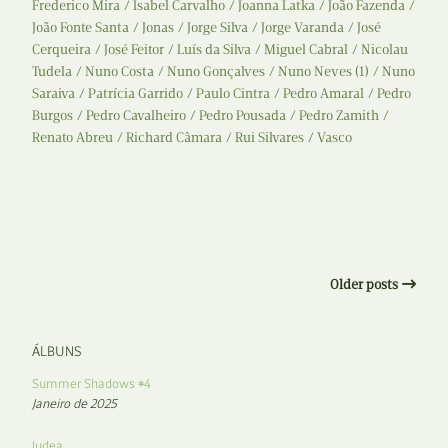
Frederico Mira
Isabel Carvalho
Joanna Latka
João Fazenda
João Fonte Santa
Jonas
Jorge Silva
Jorge Varanda
José
Cerqueira
José Feitor
Luís da Silva
Miguel Cabral
Nicolau
Tudela
Nuno Costa
Nuno Gonçalves
Nuno Neves (1)
Nuno
Saraiva
Patrícia Garrido
Paulo Cintra
Pedro Amaral
Pedro
Burgos
Pedro Cavalheiro
Pedro Pousada
Pedro Zamith
Renato Abreu
Richard Câmara
Rui Silvares
Vasco
Older posts
ÁLBUNS
Summer Shadows #4
Janeiro de 2025
Judea