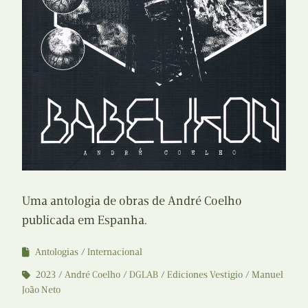
Uma antologia de obras de André Coelho
publicada em Espanha.
Antologias
Internacional
2023
André Coelho
DGLAB
Ediciones Vestigio
Manuel
João Neto