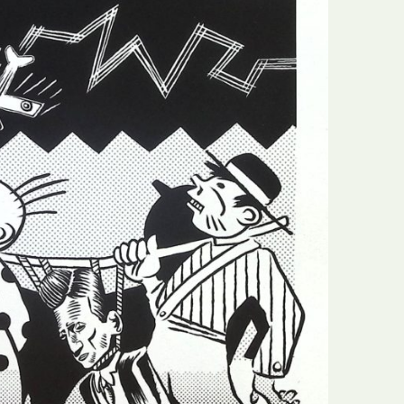
N
Formação
O
Internacional
P
Estudos
Q
Óbitos
R
Para BD
S
Publicação Original
T
Prémios
U
Programas e Catálogos
V
Publicações em periódicos
W