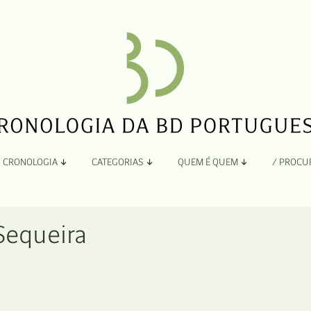
CRONOLOGIA
CATEGORIAS
QUEM É QUEM
/ PROCU
Por Ano
Adaptação
Todos
A
Sequeira
B
Álbuns
C
Antologias
D
Blogs e Sites