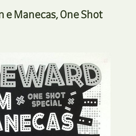
E
Bolsas
m e Manecas, One Shot
F
Colóquios
G
Concursos
H
Curtas
I
Edição Digital
J
Edição Portuguesa
K
Exposições e Eventos
L
Fanzines
M
Festivais e Salões