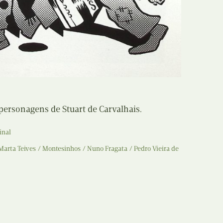
Recolha
X
Reedição
Y
Rubricas
Z
Tertúlias
Web BD
rsonagens de Stuart de Carvalhais.
inal
Marta Teives
Montesinhos
Nuno Fragata
Pedro Vieira de