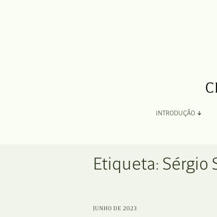
INTRODUÇÃO
Apresentação
Etiqueta:
Sérgio 
Organização
Ficha Técnica e Apoios
JUNHO DE 2023