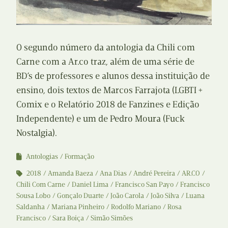
O segundo número da antologia da Chili com
Carne com a Ar.co traz, além de uma série de
BD’s de professores e alunos dessa instituição de
ensino, dois textos de Marcos Farrajota (LGBTI +
Comix e o Relatório 2018 de Fanzines e Edição
Independente) e um de Pedro Moura (Fuck
Nostalgia).
Antologias
Formação
2018
Amanda Baeza
Ana Dias
André Pereira
AR.CO
Chili Com Carne
Daniel Lima
Francisco San Payo
Francisco
Sousa Lobo
Gonçalo Duarte
João Carola
João Silva
Luana
Saldanha
Mariana Pinheiro
Rodolfo Mariano
Rosa
Francisco
Sara Boiça
Simão Simões