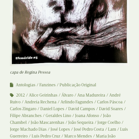
capa de Regina Pessoa
Antologias
Fanzines
Publicação Original
2012
Alice Geirinhas
Álvaro
Ana Madureira
André
Ruivo
Andreia Rechena
Arlindo Fagundes
Carlos Páscoa
Carlos Zíngaro
Daniel Lopes
David Campos
David Soares
Filipe Abranches
Geraldes Lino
Joana Afonso
João
Chambel
João Mascarenhas
João Sequeira
Jorge Coelho
Jorge Machado Dias
José Lopes
José Pedro Costa
Lam
Luís
Guerreiro
Luís Pedro Cruz
Marco Mendes
Maria João