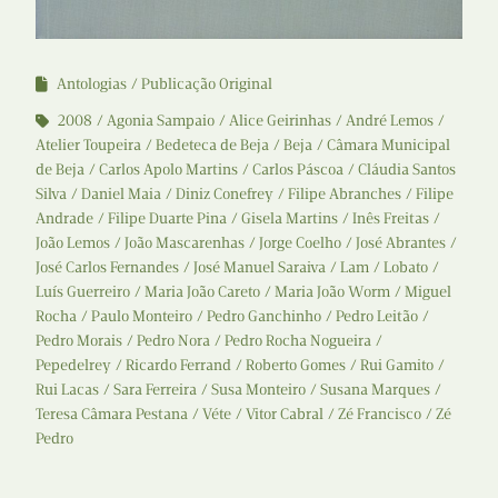
Antologias
Publicação Original
2008
Agonia Sampaio
Alice Geirinhas
André Lemos
Atelier Toupeira
Bedeteca de Beja
Beja
Câmara Municipal
de Beja
Carlos Apolo Martins
Carlos Páscoa
Cláudia Santos
Silva
Daniel Maia
Diniz Conefrey
Filipe Abranches
Filipe
Andrade
Filipe Duarte Pina
Gisela Martins
Inês Freitas
João Lemos
João Mascarenhas
Jorge Coelho
José Abrantes
José Carlos Fernandes
José Manuel Saraiva
Lam
Lobato
Luís Guerreiro
Maria João Careto
Maria João Worm
Miguel
Rocha
Paulo Monteiro
Pedro Ganchinho
Pedro Leitão
Pedro Morais
Pedro Nora
Pedro Rocha Nogueira
Pepedelrey
Ricardo Ferrand
Roberto Gomes
Rui Gamito
Rui Lacas
Sara Ferreira
Susa Monteiro
Susana Marques
Teresa Câmara Pestana
Véte
Vitor Cabral
Zé Francisco
Zé
Pedro