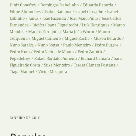
Diniz Conefrey
Domingos Isabelinho
Eduardo Batarda
Filipe Abranches
Isabel Baraona
Isabel Carvalho
Isabel
Lobinho
Janus
João Fazenda
João Maio Pinto
José Carlos
Fernandes
Júcifer (Joana Figueiredo)
Luís Henriques
Marco
Mendes
Marcos Farrajota
Maria João Worm
Mauro
Cerqueira
Miguel Carneiro
Miguel Rocha
Museu Berardo
Nuno Saraiva
Nuno Sousa
Paulo Monteiro
Pedro Burgos
Pedro Nora
Pedro Vieira de Moura
Pedro Zamith
Pepedelrey
Rafael Bordalo Pinheiro
Richard Câmara
Sara
Figueiredo Costa
Susa Monteiro
Teresa Câmara Pestana
Tiago Manuel
Victor Mesquita
JANEIRO DE 2010