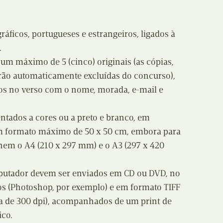
E
Bolsas
gráficos, portugueses e estrangeiros, ligados à
F
Colóquios
.
G
um máximo de 5 (cinco) originais (as cópias,
Concursos
erão automaticamente excluídas do concurso),
H
Curtas
dos no verso com o nome, morada, e-mail e
I
Edição Digital
ntados a cores ou a preto e branco, em
um formato máximo de 50 x 50 cm, embora para
J
Edição Portuguesa
lhem o A4 (210 x 297 mm) e o A3 (297 x 420
K
Exposições e Eventos
mputador devem ser enviados em CD ou DVD, no
L
Fanzines
 (Photoshop, por exemplo) e em formato TIFF
 de 300 dpi), acompanhados de um print de
M
Festivais e Salões
ico.