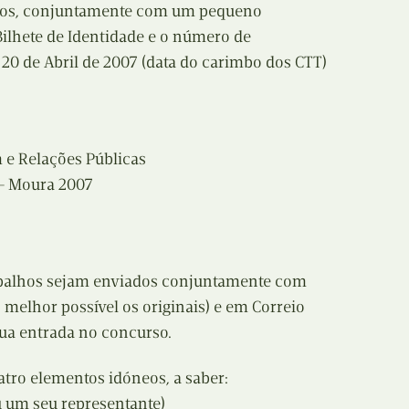
ados, conjuntamente com um pequeno
Recolha
Bilhete de Identidade e o número de
X
Reedição
 20 de Abril de 2007 (data do carimbo dos CTT)
Y
Rubricas
Z
Tertúlias
 e Relações Públicas
 – Moura 2007
Web BD
abalhos sejam enviados conjuntamente com
o melhor possível os originais) e em Correio
sua entrada no concurso.
uatro elementos idóneos, a saber:
u um seu representante)