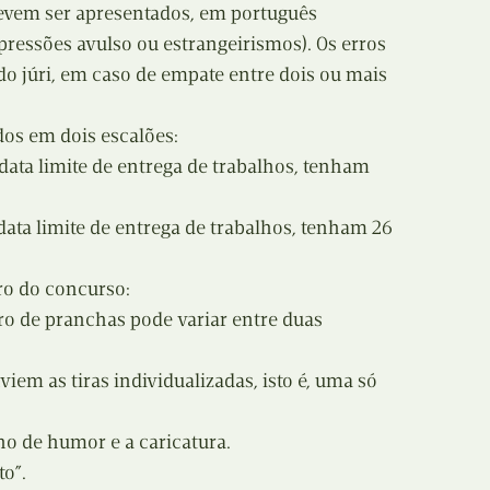
N
 devem ser apresentados, em português
Formação
pressões avulso ou estrangeirismos). Os erros
O
do júri, em caso de empate entre dois ou mais
Internacional
P
Estudos
dos em dois escalões:
 data limite de entrega de trabalhos, tenham
Q
Óbitos
R
 data limite de entrega de trabalhos, tenham 26
Para BD
S
ro do concurso:
Publicação Original
o de pranchas pode variar entre duas
T
Prémios
U
iem as tiras individualizadas, isto é, uma só
Programas e Catálogos
V
ho de humor e a caricatura.
Publicações em periódicos
to”.
W