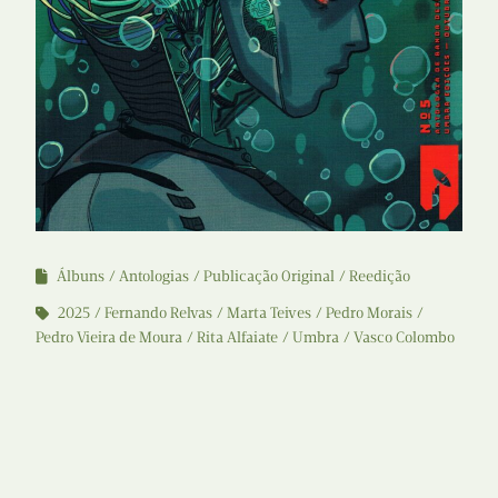
Álbuns
Antologias
Publicação Original
Reedição
2025
Fernando Relvas
Marta Teives
Pedro Morais
Pedro Vieira de Moura
Rita Alfaiate
Umbra
Vasco Colombo