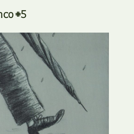
E
Bolsas
nco #5
F
Colóquios
G
Concursos
H
Curtas
I
Edição Digital
J
Edição Portuguesa
K
Exposições e Eventos
L
Fanzines
M
Festivais e Salões