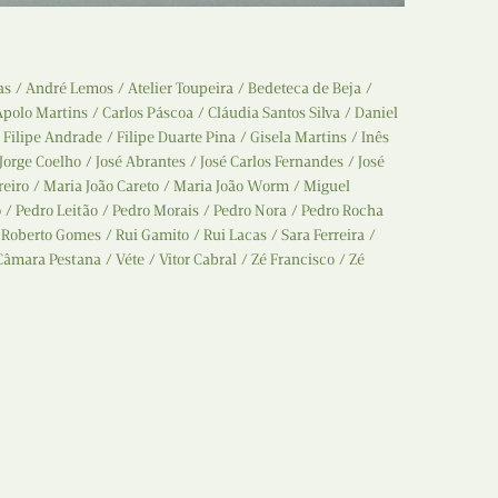
Recolha
X
Reedição
as
André Lemos
Atelier Toupeira
Bedeteca de Beja
Y
Apolo Martins
Carlos Páscoa
Cláudia Santos Silva
Daniel
Rubricas
Filipe Andrade
Filipe Duarte Pina
Gisela Martins
Inês
Z
Jorge Coelho
José Abrantes
José Carlos Fernandes
José
Tertúlias
reiro
Maria João Careto
Maria João Worm
Miguel
o
Pedro Leitão
Pedro Morais
Pedro Nora
Pedro Rocha
Web BD
Roberto Gomes
Rui Gamito
Rui Lacas
Sara Ferreira
Câmara Pestana
Véte
Vitor Cabral
Zé Francisco
Zé