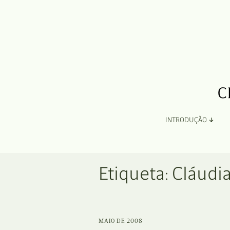
INTRODUÇÃO
Apresentação
Etiqueta:
Cláudia
Organização
Ficha Técnica e Apoios
MAIO DE 2008