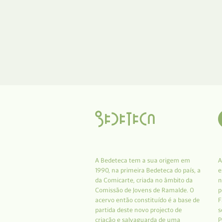
A Bedeteca tem a sua origem em
A
1990, na primeira Bedeteca do país, a
e
da Comicarte, criada no âmbito da
n
Comissão de Jovens de Ramalde. O
p
acervo então constituído é a base de
F
partida deste novo projecto de
s
criação e salvaguarda de uma
P