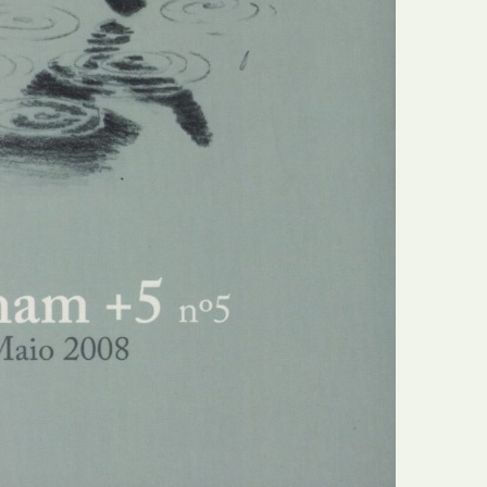
N
Formação
O
Internacional
P
Estudos
Q
Óbitos
R
Para BD
S
Publicação Original
T
Prémios
U
Programas e Catálogos
V
Publicações em periódicos
W