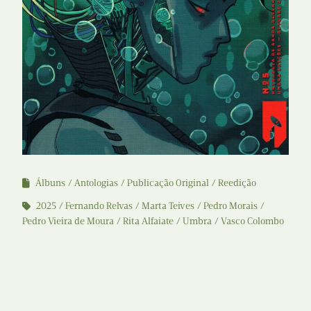
Álbuns
Antologias
Publicação Original
Reedição
2025
Fernando Relvas
Marta Teives
Pedro Morais
Pedro Vieira de Moura
Rita Alfaiate
Umbra
Vasco Colombo