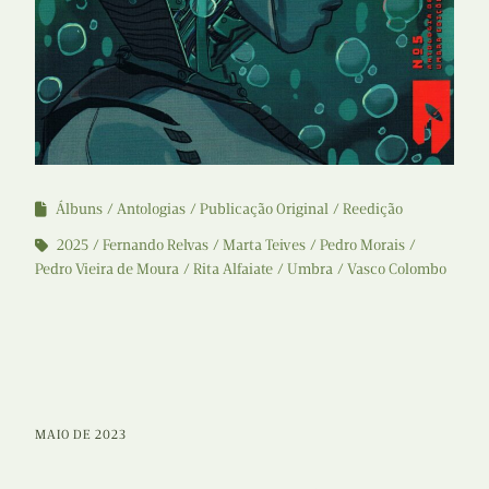
Álbuns
Antologias
Publicação Original
Reedição
2025
Fernando Relvas
Marta Teives
Pedro Morais
Pedro Vieira de Moura
Rita Alfaiate
Umbra
Vasco Colombo
MAIO DE 2023