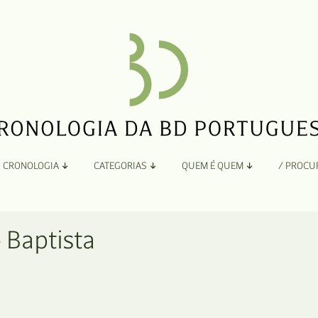
CRONOLOGIA
CATEGORIAS
QUEM É QUEM
/ PROCU
Por Ano
Adaptação
Todos
A
 Baptista
B
Álbuns
C
Antologias
D
Blogs e Sites