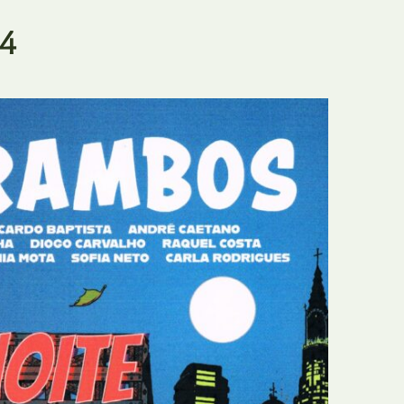
E
Bolsas
 4
F
Colóquios
G
Concursos
H
Curtas
I
Edição Digital
J
Edição Portuguesa
K
Exposições e Eventos
L
Fanzines
M
Festivais e Salões