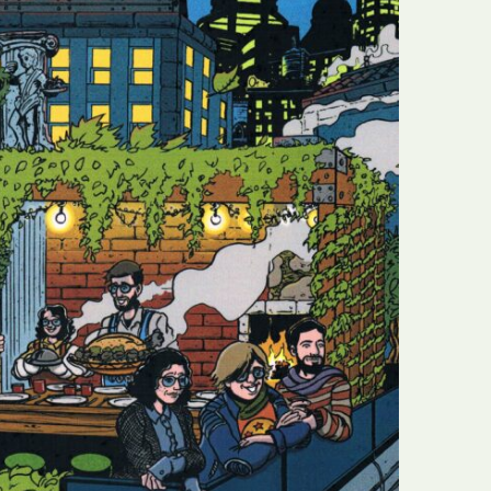
N
Formação
O
Internacional
P
Estudos
Q
Óbitos
R
Para BD
S
Publicação Original
T
Prémios
U
Programas e Catálogos
V
Publicações em periódicos
W