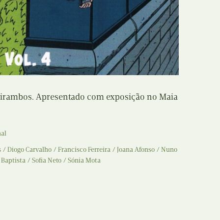
Recolha
X
Reedição
Y
Rubricas
Z
Tertúlias
itirambos. Apresentado com exposição no Maia
Web BD
nal
s
Diogo Carvalho
Francisco Ferreira
Joana Afonso
Nuno
 Baptista
Sofia Neto
Sónia Mota