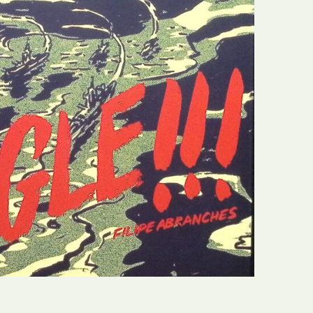
N
Formação
O
Internacional
P
Estudos
Q
Óbitos
R
Para BD
S
Publicação Original
T
Prémios
U
Programas e Catálogos
V
Publicações em periódicos
W