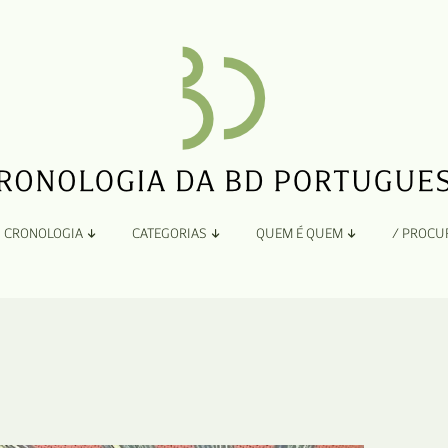
CRONOLOGIA
CATEGORIAS
QUEM É QUEM
/ PROCU
Por Ano
Adaptação
Todos
A
B
Álbuns
C
Antologias
D
Blogs e Sites