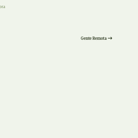
Recolha
bra
X
Reedição
Y
Rubricas
Gente Remota
Z
Tertúlias
Web BD