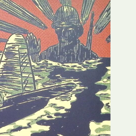
E
Bolsas
F
Colóquios
G
Concursos
H
Curtas
I
Edição Digital
J
Edição Portuguesa
K
Exposições e Eventos
L
Fanzines
M
Festivais e Salões