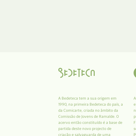
A Bedeteca tem a sua origem em
A
1990, na primeira Bedeteca do país, a
e
da Comicarte, criada no âmbito da
n
Comissão de Jovens de Ramalde. O
p
acervo então constituído é a base de
F
partida deste novo projecto de
s
criação e salvaguarda de uma
P