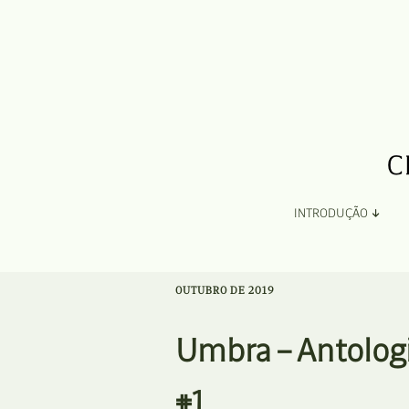
INTRODUÇÃO
Apresentação
OUTUBRO DE 2019
Organização
Umbra – Antolog
Ficha Técnica e Apoios
#1