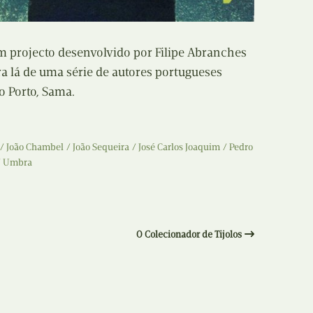
Recolha
X
Reedição
 projecto desenvolvido por Filipe Abranches
Y
a lá de uma série de autores portugueses
Rubricas
no Porto, Sama.
Z
Tertúlias
Web BD
João Chambel
João Sequeira
José Carlos Joaquim
Pedro
Umbra
O Colecionador de Tijolos