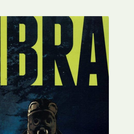
E
Bolsas
F
Colóquios
G
Concursos
H
Curtas
I
Edição Digital
J
Edição Portuguesa
K
Exposições e Eventos
L
Fanzines
M
Festivais e Salões