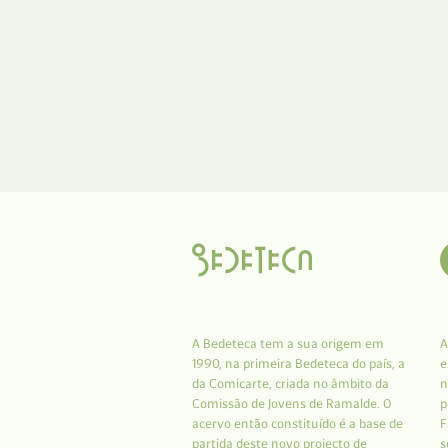
A Bedeteca tem a sua origem em
A
1990, na primeira Bedeteca do país, a
e
da Comicarte, criada no âmbito da
n
Comissão de Jovens de Ramalde. O
p
acervo então constituído é a base de
F
partida deste novo projecto de
s