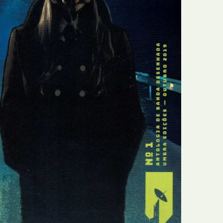
N
Formação
O
Internacional
P
Estudos
Q
Óbitos
R
Para BD
S
Publicação Original
T
Prémios
U
Programas e Catálogos
V
Publicações em periódicos
W