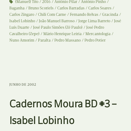
(Manuel) Tito
2016
António Pilar
António Pinho
Baganha
Bruno Scoriels
Carlos Barradas
Carlos Soares
Carlos Zíngaro
Chili Com Carne
Fernando Relvas
Gracinda
Isabel Lobinho
João Manuel Barroso
Jorge Lima Barreto
José
Luís Duarte
José Paulo Simões (Zé Paulo)
José Pedro
Cavalheiro (Zepe)
Mário Henrique Leiria
Mercantologia
Nuno Amorim
Paralta
Pedro Massano
Pedro Potier
JUNHO DE 2002
Cadernos Moura BD #3 –
Isabel Lobinho