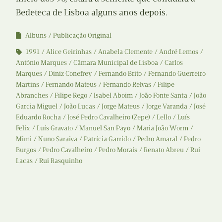
Bedeteca de Lisboa alguns anos depois.
Álbuns
Publicação Original
1991
Alice Geirinhas
Anabela Clemente
André Lemos
António Marques
Câmara Municipal de Lisboa
Carlos
Marques
Diniz Conefrey
Fernando Brito
Fernando Guerreiro
Martins
Fernando Mateus
Fernando Relvas
Filipe
Abranches
Filipe Rego
Isabel Aboim
João Fonte Santa
João
Garcia Miguel
João Lucas
Jorge Mateus
Jorge Varanda
José
Eduardo Rocha
José Pedro Cavalheiro (Zepe)
Lello
Luís
Felix
Luís Gravato
Manuel San Payo
Maria João Worm
Mimi
Nuno Saraiva
Patrícia Garrido
Pedro Amaral
Pedro
Burgos
Pedro Cavalheiro
Pedro Morais
Renato Abreu
Rui
Lacas
Rui Rasquinho