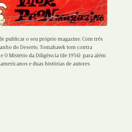
Recolha
X
Reedição
Y
Rubricas
de publicar o seu próprio magazine. Com três
Z
Ranho do Deserto, Tomahawk tom contra
Tertúlias
O Mistério da Diligência (de 1954) para além
Web BD
e americanos e duas histórias de autores