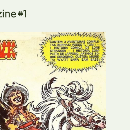
E
Bolsas
ine #1
F
Colóquios
G
Concursos
H
Curtas
I
Edição Digital
J
Edição Portuguesa
K
Exposições e Eventos
L
Fanzines
M
Festivais e Salões