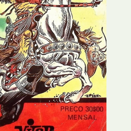
N
Formação
O
Internacional
P
Estudos
Q
Óbitos
R
Para BD
S
Publicação Original
T
Prémios
U
Programas e Catálogos
V
Publicações em periódicos
W