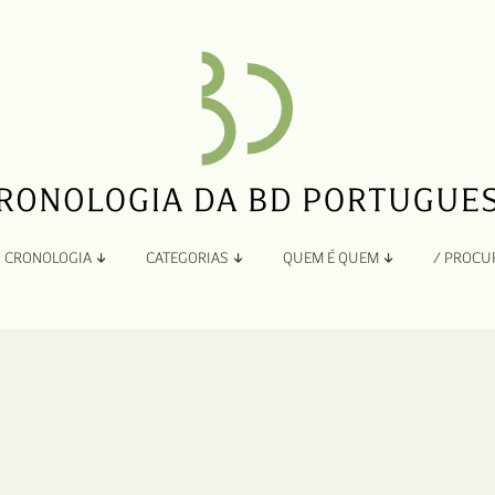
CRONOLOGIA
CATEGORIAS
QUEM É QUEM
/ PROCU
Por Ano
Adaptação
Todos
A
B
Álbuns
C
Antologias
D
Blogs e Sites