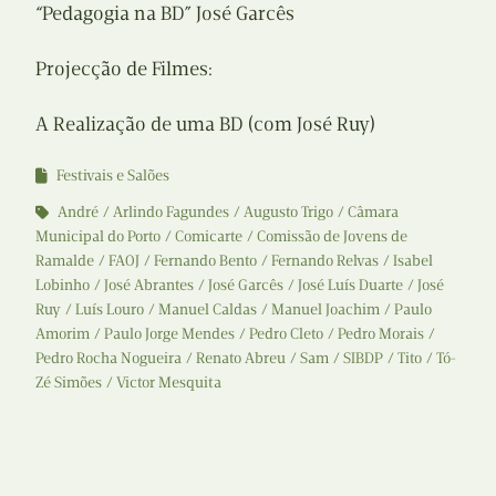
“Pedagogia na BD” José Garcês
Projecção de Filmes:
A Realização de uma BD (com José Ruy)
Festivais e Salões
André
Arlindo Fagundes
Augusto Trigo
Câmara
Municipal do Porto
Comicarte
Comissão de Jovens de
Ramalde
FAOJ
Fernando Bento
Fernando Relvas
Isabel
Lobinho
José Abrantes
José Garcês
José Luís Duarte
José
Ruy
Luís Louro
Manuel Caldas
Manuel Joachim
Paulo
Amorim
Paulo Jorge Mendes
Pedro Cleto
Pedro Morais
Pedro Rocha Nogueira
Renato Abreu
Sam
SIBDP
Tito
Tó-
Zé Simões
Victor Mesquita