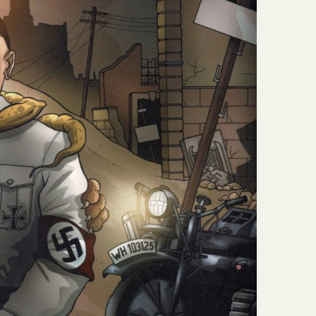
N
Formação
O
Internacional
P
Estudos
Q
Óbitos
R
Para BD
S
Publicação Original
T
Prémios
U
Programas e Catálogos
V
Publicações em periódicos
W