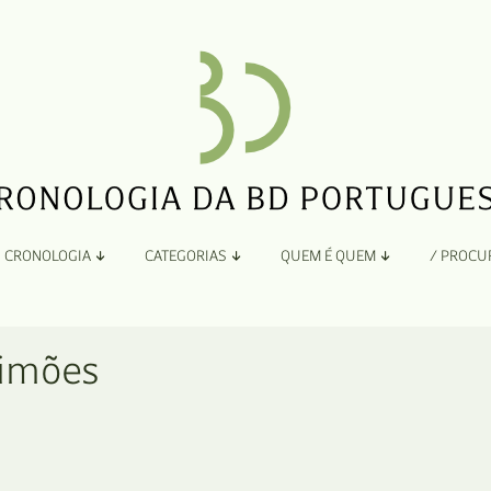
CRONOLOGIA
CATEGORIAS
QUEM É QUEM
/ PROCU
Por Ano
Adaptação
Todos
A
Simões
B
Álbuns
C
Antologias
D
Blogs e Sites