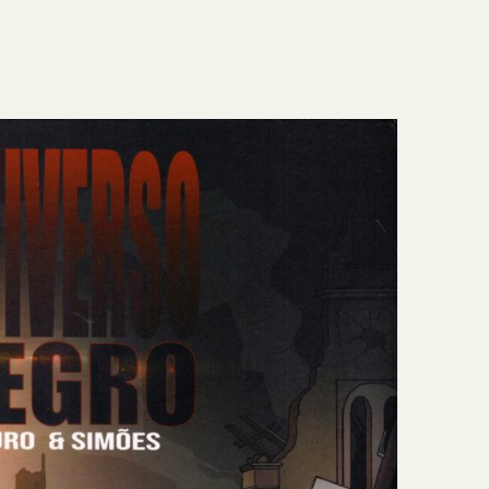
E
Bolsas
F
Colóquios
G
Concursos
H
Curtas
I
Edição Digital
J
Edição Portuguesa
K
Exposições e Eventos
L
Fanzines
M
Festivais e Salões