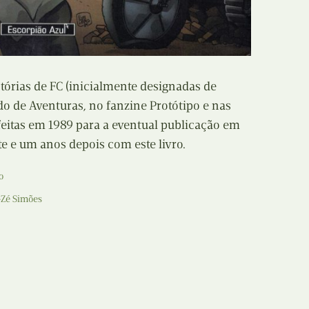
Recolha
X
Reedição
Y
Rubricas
tórias de FC (inicialmente designadas de
Z
o de Aventuras, no fanzine Protótipo e nas
Tertúlias
eitas em 1989 para a eventual publicação em
te e um anos depois com este livro.
Web BD
o
-Zé Simões