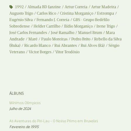
1992
Almada BD fanzine
Artur Correia
Artur Madeira
Augusto Trigo
Carlos Rico
Cristina Morganiço
Estrompa
Eugénio Silva
Fernando J. Correia
GBS - Grupo Bedéfilo
Sobredense
Helder Carrilho
Ilídio Morganiço
Irene Trigo
José Carlos Fernandes
José Ramalho
Manuel Brum
Mara
Andrade
Maré
Paulo Moreiras
Pedro Brito
Rebello da Silva
(Ruka)
Ricardo Blanco
Rui Abrantes
Rui Alves (Rá)
Sérgio
Veterano
Victor Borges
Vitor Teodósio
ÁLBUNS
Mínimos Olímpicos
Julho de 2024
As Aventuras do Piri-Lau – O Nosso Primo em Bruxelas
Fevereiro de 1995