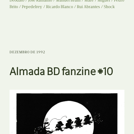
Deodato
José Ramalho
Manuel Brum
Maré
Miguel
Pedro
Brito
Pepedelrey
Ricardo Blanco
Rui Abrantes
Shock
DEZEMBRO DE 1992
Almada BD fanzine #10