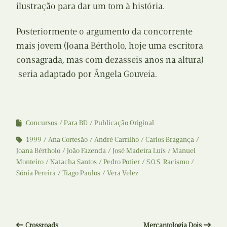
ilustração para dar um tom à história.
Posteriormente o argumento da concorrente
mais jovem (Joana Bértholo, hoje uma escritora
consagrada, mas com dezasseis anos na altura)
seria adaptado por Ângela Gouveia.
Concursos
Para BD
Publicação Original
1999
Ana Cortesão
André Carrilho
Carlos Bragança
Joana Bértholo
João Fazenda
José Madeira Luís
Manuel
Monteiro
Natacha Santos
Pedro Potier
S.O.S. Racismo
Sónia Pereira
Tiago Paulos
Vera Velez
Crossroads
Mercantologia Dois