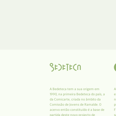
A Bedeteca tem a sua origem em
A
1990, na primeira Bedeteca do país, a
e
da Comicarte, criada no âmbito da
n
Comissão de Jovens de Ramalde. O
p
acervo então constituído é a base de
F
partida deste novo projecto de
s