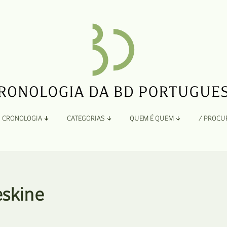
CRONOLOGIA
CATEGORIAS
QUEM É QUEM
/ PROCU
Por Ano
Adaptação
Todos
A
B
Álbuns
eskine
C
Antologias
D
Blogs e Sites