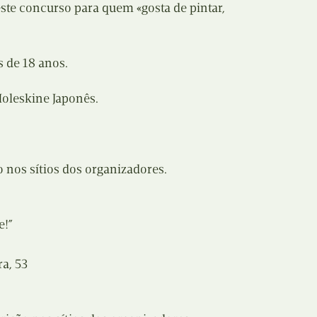
e concurso para quem «gosta de pintar,
E
Bolsas
F
Colóquios
 de 18 anos.
G
Concursos
Moleskine Japonês.
H
Curtas
I
Edição Digital
 nos sítios dos organizadores.
J
Edição Portuguesa
K
e!”
Exposições e Eventos
L
Fanzines
a, 53
M
Festivais e Salões