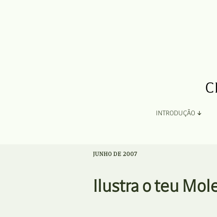
INTRODUÇÃO
Apresentação
JUNHO DE 2007
Organização
Ilustra o teu Mol
Ficha Técnica e Apoios