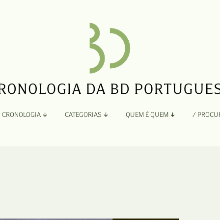
CRONOLOGIA
CATEGORIAS
QUEM É QUEM
/ PROCU
Por Ano
Adaptação
Todos
A
B
Álbuns
C
Antologias
D
Blogs e Sites