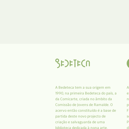
A Bedeteca tem a sua origem em
A
1990, na primeira Bedeteca do país, a
e
da Comicarte, criada no âmbito da
n
Comissão de Jovens de Ramalde. O
p
acervo então constituído é a base de
F
partida deste novo projecto de
s
criação e salvaguarda de uma
P
biblioteca dedicada à nona arte.
d