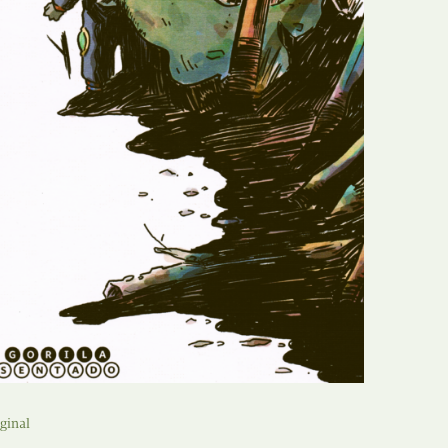
N
Formação
O
Internacional
P
Estudos
Q
Óbitos
R
Para BD
S
Publicação Original
T
Prémios
U
Programas e Catálogos
V
Publicações em periódicos
ginal
W