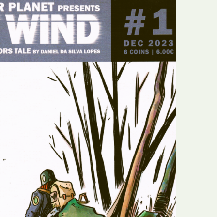
E
Bolsas
F
Colóquios
G
Concursos
H
Curtas
I
Edição Digital
J
Edição Portuguesa
K
Exposições e Eventos
L
Fanzines
M
Festivais e Salões