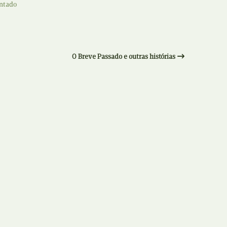
entado
Recolha
X
Reedição
Y
Rubricas
O Breve Passado e outras histórias
Z
Tertúlias
Web BD