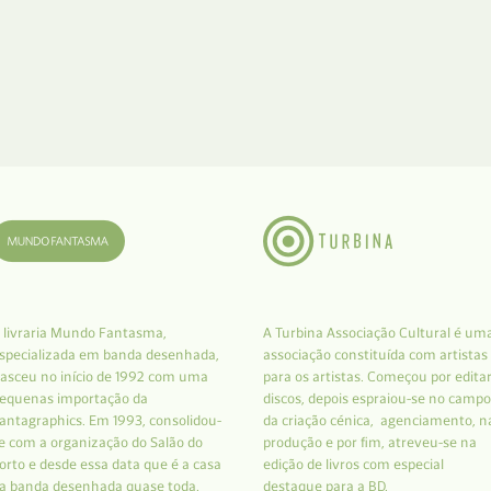
 livraria Mundo Fantasma,
A Turbina Associação Cultural é um
specializada em banda desenhada,
associação constituída com artistas
asceu no início de 1992 com uma
para os artistas. Começou por edita
equenas importação da
discos, depois espraiou-se no campo
antagraphics. Em 1993, consolidou-
da criação cénica, agenciamento, n
e com a organização do Salão do
produção e por fim, atreveu-se na
orto e desde essa data que é a casa
edição de livros com especial
a banda desenhada quase toda.
destaque para a BD.