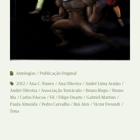
Antologias
Publicação Original
2012
Ana C. Nunes
Ana Oliveira
André Lima Araújo
André Oliveira
Associação Tentáculo
Bruno Bispo
Bruno
Ma
Carlos Páscoa
Fil
Filipe Duarte
Gabriel Martins
Paula Almeida
Pedro Carvalho
Rui Alex
Victor Freundt
Zona