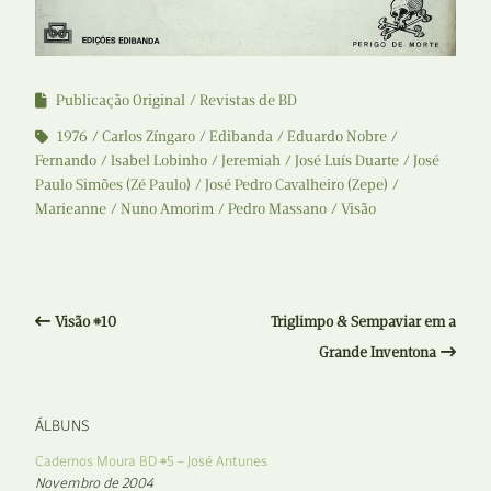
Publicação Original
Revistas de BD
1976
Carlos Zíngaro
Edibanda
Eduardo Nobre
Fernando
Isabel Lobinho
Jeremiah
José Luís Duarte
José
Paulo Simões (Zé Paulo)
José Pedro Cavalheiro (Zepe)
Marieanne
Nuno Amorim
Pedro Massano
Visão
Visão #10
Triglimpo & Sempaviar em a
Grande Inventona
ÁLBUNS
Cadernos Moura BD #5 – José Antunes
Novembro de 2004