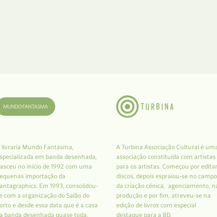
 livraria Mundo Fantasma,
A Turbina Associação Cultural é um
specializada em banda desenhada,
associação constituída com artistas
asceu no início de 1992 com uma
para os artistas. Começou por edita
equenas importação da
discos, depois espraiou-se no campo
antagraphics. Em 1993, consolidou-
da criação cénica, agenciamento, n
e com a organização do Salão do
produção e por fim, atreveu-se na
orto e desde essa data que é a casa
edição de livros com especial
a banda desenhada quase toda.
destaque para a BD.