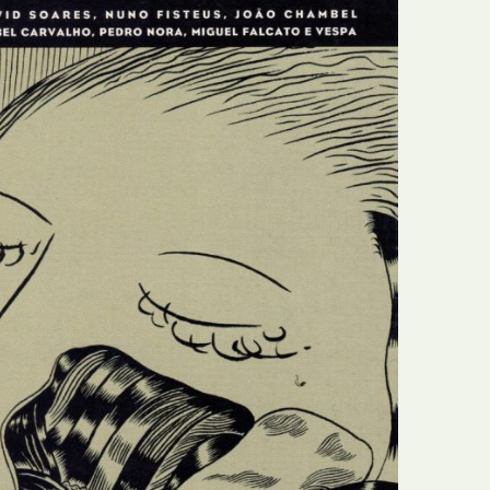
Recolha
X
Reedição
Y
Rubricas
Z
Tertúlias
Web BD