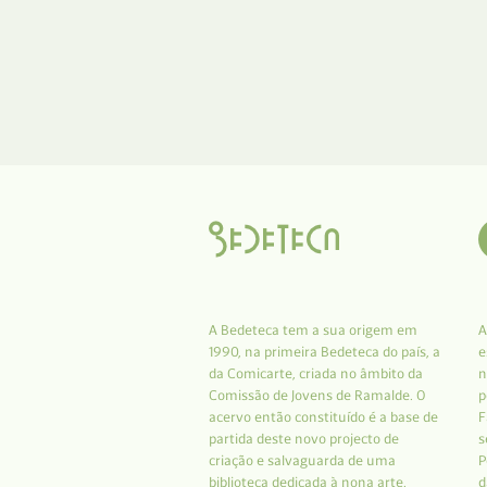
A Bedeteca tem a sua origem em
A
1990, na primeira Bedeteca do país, a
e
da Comicarte, criada no âmbito da
n
Comissão de Jovens de Ramalde. O
p
acervo então constituído é a base de
F
partida deste novo projecto de
s
criação e salvaguarda de uma
P
biblioteca dedicada à nona arte.
d