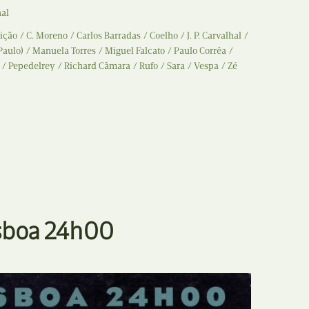
N
nal
Formação
ição
C. Moreno
Carlos Barradas
Coelho
J. P. Carvalhal
O
Internacional
Paulo)
Manuela Torres
Miguel Falcato
Paulo Corrêa
Pepedelrey
Richard Câmara
Rufo
Sara
Vespa
Zé
P
Estudos
Q
Óbitos
R
Para BD
S
Publicação Original
T
Prémios
isboa 24h00
U
Programas e Catálogos
V
Publicações em periódicos
W