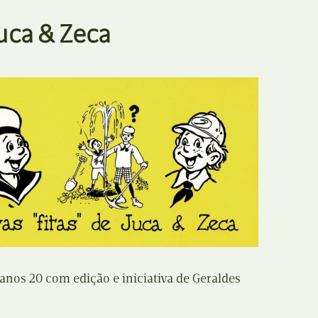
E
Bolsas
Juca & Zeca
F
Colóquios
G
Concursos
H
Curtas
I
Edição Digital
J
Edição Portuguesa
K
Exposições e Eventos
L
Fanzines
s 20 com edição e iniciativa de Geraldes
M
Festivais e Salões