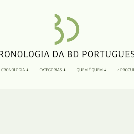
CRONOLOGIA
CATEGORIAS
QUEM É QUEM
/ PROCU
Por Ano
Adaptação
Todos
A
B
Álbuns
C
Antologias
D
Blogs e Sites