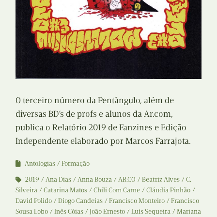
O terceiro número da Pentângulo, além de
diversas BD’s de profs e alunos da Ar.com,
publica o Relatório 2019 de Fanzines e Edição
Independente elaborado por Marcos Farrajota.
Antologias
Formação
2019
Ana Dias
Anna Bouza
AR.CO
Beatriz Alves
C.
Silveira
Catarina Matos
Chili Com Carne
Cláudia Pinhão
David Polido
Diogo Candeias
Francisco Monteiro
Francisco
Sousa Lobo
Inês Cóias
João Ernesto
Luís Sequeira
Mariana