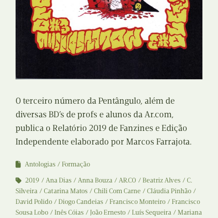
O terceiro número da Pentângulo, além de
diversas BD’s de profs e alunos da Ar.com,
publica o Relatório 2019 de Fanzines e Edição
Independente elaborado por Marcos Farrajota.
Antologias
Formação
2019
Ana Dias
Anna Bouza
AR.CO
Beatriz Alves
C.
Silveira
Catarina Matos
Chili Com Carne
Cláudia Pinhão
David Polido
Diogo Candeias
Francisco Monteiro
Francisco
Sousa Lobo
Inês Cóias
João Ernesto
Luís Sequeira
Mariana