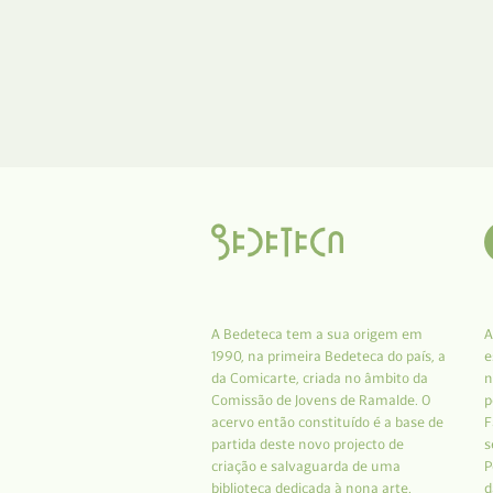
A Bedeteca tem a sua origem em
A
1990, na primeira Bedeteca do país, a
e
da Comicarte, criada no âmbito da
n
Comissão de Jovens de Ramalde. O
p
acervo então constituído é a base de
F
partida deste novo projecto de
s
criação e salvaguarda de uma
P
biblioteca dedicada à nona arte.
d