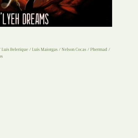
Recolha
X
Reedição
Y
Rubricas
Z
Tertúlias
Luís Belerique
Luís Maiorgas
Nelson Cocas
Phermad
os
Web BD