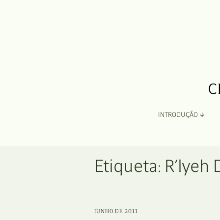
INTRODUÇÃO
Apresentação
Etiqueta:
R’lyeh
Organização
Ficha Técnica e Apoios
JUNHO DE 2011