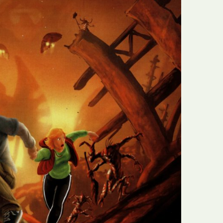
N
Formação
O
Internacional
P
Estudos
Q
Óbitos
R
Para BD
S
Publicação Original
T
Prémios
U
Programas e Catálogos
V
Publicações em periódicos
W