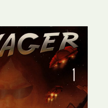
E
Bolsas
F
Colóquios
G
Concursos
H
Curtas
I
Edição Digital
J
Edição Portuguesa
K
Exposições e Eventos
L
Fanzines
M
Festivais e Salões