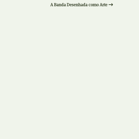
Recolha
A Banda Desenhada como Arte
X
Reedição
Y
Rubricas
Z
Tertúlias
Web BD