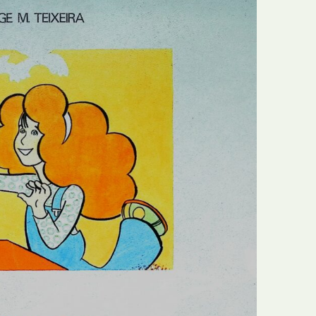
E
Bolsas
F
Colóquios
G
Concursos
H
Curtas
I
Edição Digital
J
Edição Portuguesa
K
Exposições e Eventos
L
Fanzines
M
Festivais e Salões