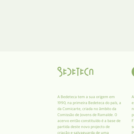
A Bedeteca tem a sua origem em
A
1990, na primeira Bedeteca do país, a
e
da Comicarte, criada no âmbito da
n
Comissão de Jovens de Ramalde. O
p
acervo então constituído é a base de
F
partida deste novo projecto de
s
criação e salvaguarda de uma
P