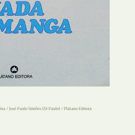
N
Formação
O
Internacional
P
Estudos
Q
Óbitos
R
Para BD
S
Publicação Original
T
Prémios
U
ira
José Paulo Simões (Zé Paulo)
Plátano Editora
Programas e Catálogos
V
Publicações em periódicos
W