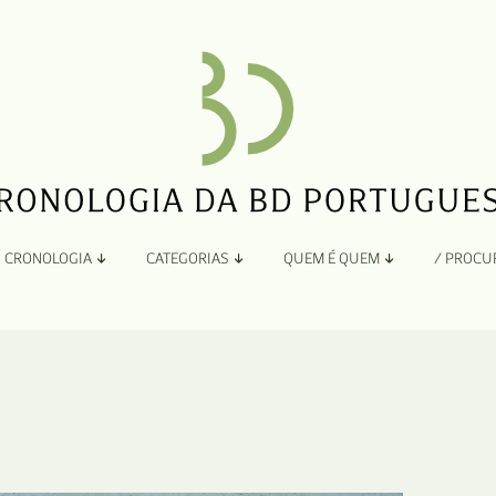
CRONOLOGIA
CATEGORIAS
QUEM É QUEM
/ PROCU
Por Ano
Adaptação
Todos
A
B
Álbuns
C
Antologias
D
Blogs e Sites