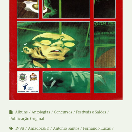
Álbuns
Antologias
Concursos
Festivais e Salões
Publicação Original
1998
AmadoraBD
António Santos
Fernando Lucas