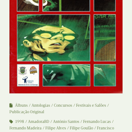
Álbuns
Antologias
Concursos
Festivais e Salões
Publicação Original
1998
AmadoraBD
António Santos
Fernando Lucas
Fernando Madeira
Filipe Alves
Filipe Goulão
Francisco