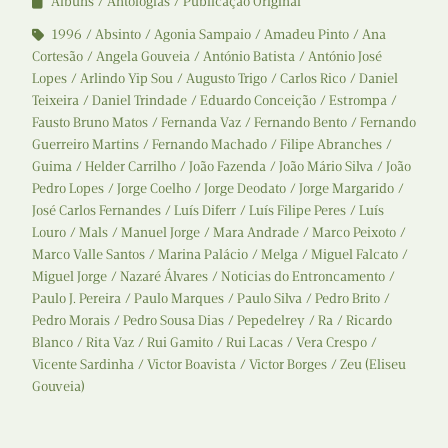
Álbuns
Antologias
Publicação Original
1996
Absinto
Agonia Sampaio
Amadeu Pinto
Ana
Cortesão
Angela Gouveia
António Batista
António José
Lopes
Arlindo Yip Sou
Augusto Trigo
Carlos Rico
Daniel
Teixeira
Daniel Trindade
Eduardo Conceição
Estrompa
Fausto Bruno Matos
Fernanda Vaz
Fernando Bento
Fernando
Guerreiro Martins
Fernando Machado
Filipe Abranches
Guima
Helder Carrilho
João Fazenda
João Mário Silva
João
Pedro Lopes
Jorge Coelho
Jorge Deodato
Jorge Margarido
José Carlos Fernandes
Luís Diferr
Luís Filipe Peres
Luís
Louro
Mals
Manuel Jorge
Mara Andrade
Marco Peixoto
Marco Valle Santos
Marina Palácio
Melga
Miguel Falcato
Miguel Jorge
Nazaré Álvares
Noticias do Entroncamento
Paulo J. Pereira
Paulo Marques
Paulo Silva
Pedro Brito
Pedro Morais
Pedro Sousa Dias
Pepedelrey
Ra
Ricardo
Blanco
Rita Vaz
Rui Gamito
Rui Lacas
Vera Crespo
Vicente Sardinha
Victor Boavista
Victor Borges
Zeu (Eliseu
Gouveia)