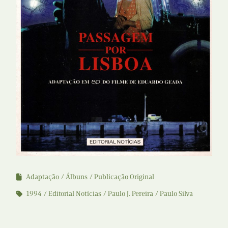
Adaptação
Álbuns
Publicação Original
1994
Editorial Notícias
Paulo J. Pereira
Paulo Silva