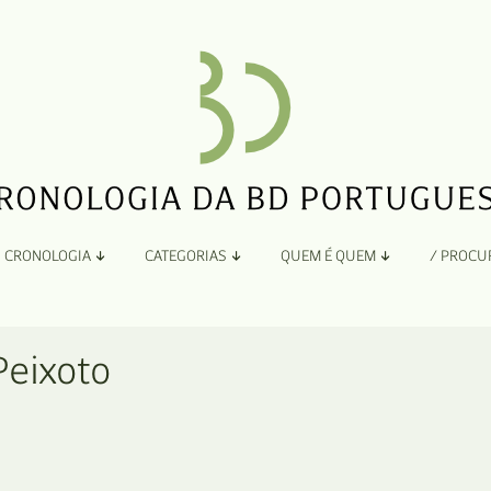
CRONOLOGIA
CATEGORIAS
QUEM É QUEM
/ PROCU
Por Ano
Adaptação
Todos
A
Peixoto
B
Álbuns
C
Antologias
D
Blogs e Sites