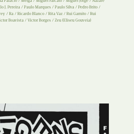
a Palácio
Melga
Miguel Falcato
Miguel Jorge
Nazaré
lo J. Pereira
Paulo Marques
Paulo Silva
Pedro Brito
rey
Ra
Ricardo Blanco
Rita Vaz
Rui Gamito
Rui
ictor Boavista
Victor Borges
Zeu (Eliseu Gouveia)