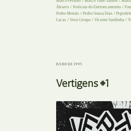
Marco Peixoto
Marco Valle Santos
Marin
Álvares
Noticias do Entroncamento
Pau
Pedro Morais
Pedro Sousa Dias
Pepedel
Lacas
Vera Crespo
Vicente Sardinha
V
JULHO DE 1995
Vertigens #1