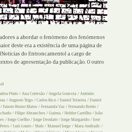
Recolha
X
Reedição
Y
Rubricas
adores a abordar o fenómeno dos fenómenos
Z
aior deste era a existência de uma página de
Tertúlias
 (Noticias do Entroncamento) a cargo de
textos de apresentação da publicação. O outro
Web BD
nal
deu Pinto
Ana Cortesão
Angela Gouveia
António
Sou
Augusto Trigo
Carlos Rico
Daniel Teixeira
Daniel
Fausto Bruno Matos
Fernanda Vaz
Fernando Bento
achado
Filipe Abranches
Guima
Helder Carrilho
João
pes
Jorge Coelho
Jorge Deodato
Jorge Margarido
José
 Peres
Luís Louro
Mals
Manuel Jorge
Mara Andrade