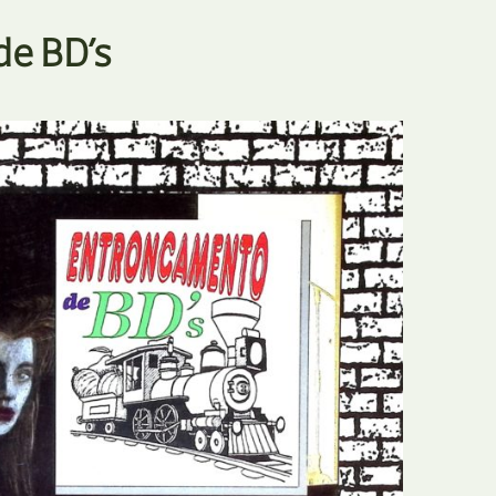
E
Bolsas
e BD’s
F
Colóquios
G
Concursos
H
Curtas
I
Edição Digital
J
Edição Portuguesa
K
Exposições e Eventos
L
Fanzines
M
Festivais e Salões