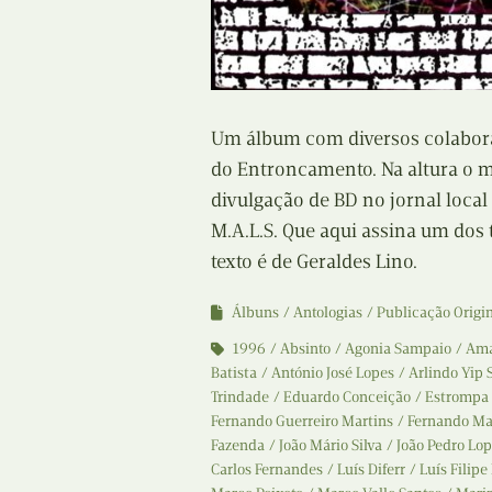
Um álbum com diversos colabor
do Entroncamento. Na altura o m
divulgação de BD no jornal local
M.A.L.S. Que aqui assina um dos 
texto é de Geraldes Lino.
Álbuns
Antologias
Publicação Origi
1996
Absinto
Agonia Sampaio
Ama
Batista
António José Lopes
Arlindo Yip 
Trindade
Eduardo Conceição
Estrompa
Fernando Guerreiro Martins
Fernando M
Fazenda
João Mário Silva
João Pedro Lo
Carlos Fernandes
Luís Diferr
Luís Filipe