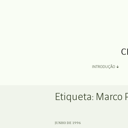
INTRODUÇÃO
Apresentação
Etiqueta:
Marco 
Organização
Ficha Técnica e Apoios
JUNHO DE 1996