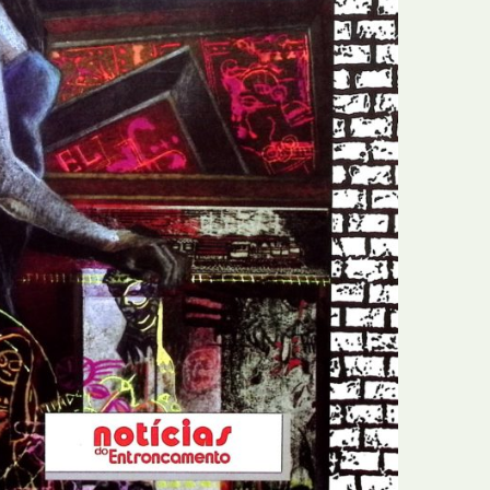
N
Formação
O
Internacional
P
Estudos
Q
Óbitos
R
Para BD
S
Publicação Original
T
Prémios
U
Programas e Catálogos
V
Publicações em periódicos
W