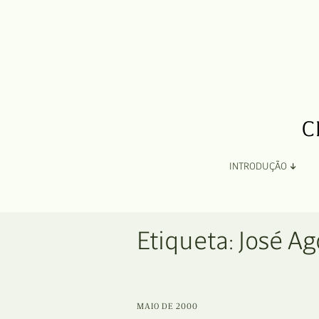
INTRODUÇÃO
Apresentação
Etiqueta:
José Ag
Organização
Ficha Técnica e Apoios
MAIO DE 2000