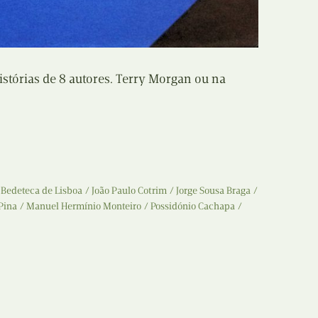
Recolha
X
Reedição
Y
stórias de 8 autores. Terry Morgan ou na
Rubricas
Z
Tertúlias
Web BD
Bedeteca de Lisboa
João Paulo Cotrim
Jorge Sousa Braga
Pina
Manuel Hermínio Monteiro
Possidónio Cachapa