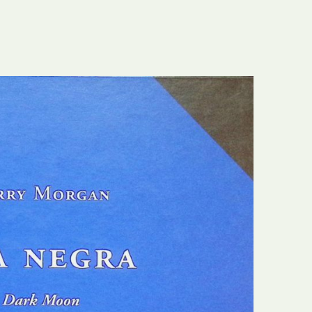
E
Bolsas
F
Colóquios
G
Concursos
H
Curtas
I
Edição Digital
J
Edição Portuguesa
K
Exposições e Eventos
L
Fanzines
M
Festivais e Salões