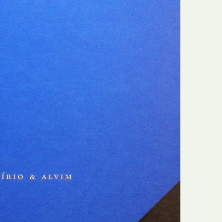
N
Formação
O
Internacional
P
Estudos
Q
Óbitos
R
Para BD
S
Publicação Original
T
Prémios
U
Programas e Catálogos
V
Publicações em periódicos
W