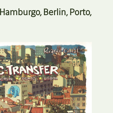
E
Bolsas
 Hamburgo, Berlin, Porto,
F
Colóquios
G
Concursos
H
Curtas
I
Edição Digital
J
Edição Portuguesa
K
Exposições e Eventos
L
Fanzines
M
Festivais e Salões