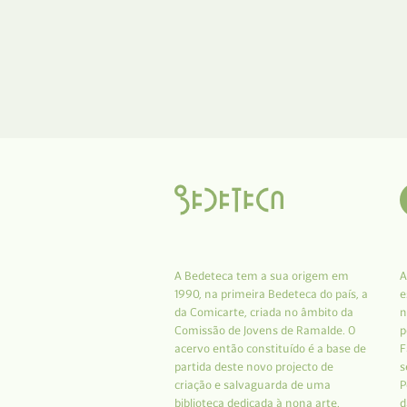
A Bedeteca tem a sua origem em
A
1990, na primeira Bedeteca do país, a
e
da Comicarte, criada no âmbito da
n
Comissão de Jovens de Ramalde. O
p
acervo então constituído é a base de
F
partida deste novo projecto de
s
criação e salvaguarda de uma
P
biblioteca dedicada à nona arte.
d