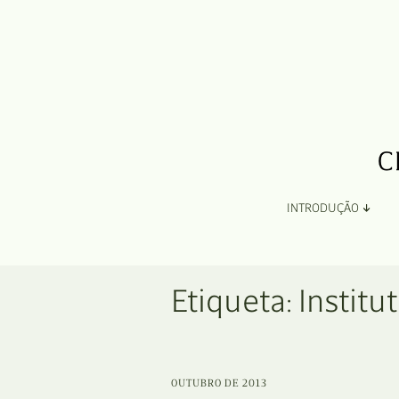
INTRODUÇÃO
Apresentação
Etiqueta:
Institu
Organização
Ficha Técnica e Apoios
OUTUBRO DE 2013