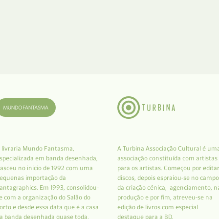
 livraria Mundo Fantasma,
A Turbina Associação Cultural é um
specializada em banda desenhada,
associação constituída com artistas
asceu no início de 1992 com uma
para os artistas. Começou por edita
equenas importação da
discos, depois espraiou-se no campo
antagraphics. Em 1993, consolidou-
da criação cénica, agenciamento, n
e com a organização do Salão do
produção e por fim, atreveu-se na
orto e desde essa data que é a casa
edição de livros com especial
a banda desenhada quase toda.
destaque para a BD.