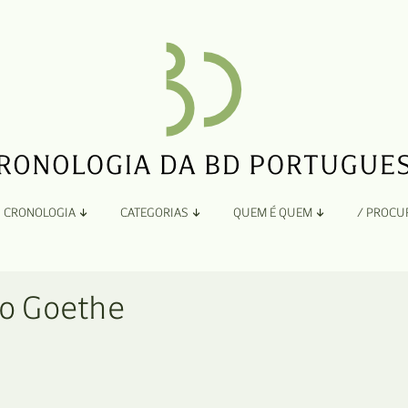
CRONOLOGIA
CATEGORIAS
QUEM É QUEM
/ PROCU
Por Ano
Adaptação
Todos
A
to Goethe
B
Álbuns
C
Antologias
D
Blogs e Sites