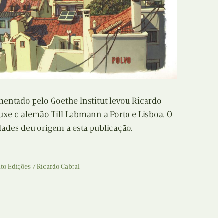
N
Formação
O
Internacional
P
Estudos
Q
Óbitos
R
entado pelo Goethe Institut levou Ricardo
Para BD
uxe o alemão Till Labmann a Porto e Lisboa. O
S
dades deu origem a esta publicação.
Publicação Original
T
Prémios
ito Edições
Ricardo Cabral
U
Programas e Catálogos
V
Publicações em periódicos
W