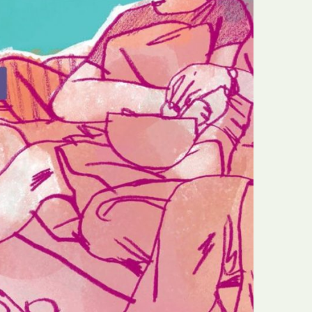
E
Bolsas
F
Colóquios
G
Concursos
H
Curtas
I
Edição Digital
J
Edição Portuguesa
K
Exposições e Eventos
L
Fanzines
M
Festivais e Salões