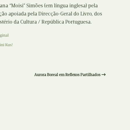
Recolha
na “Moisi” Simões (em língua inglesa) pela
X
ição apoiada pela Direcção-Geral do Livro, dos
Reedição
stério da Cultura / República Portuguesa.
Y
Rubricas
ginal
Z
ni Kus!
Tertúlias
Web BD
Aurora Boreal em Reflexos Partilhados