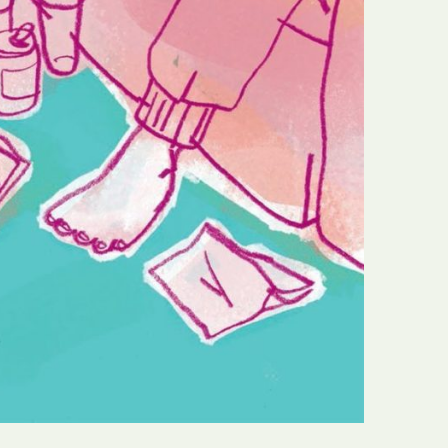
N
Formação
O
Internacional
P
Estudos
Q
Óbitos
R
Para BD
S
Publicação Original
T
Prémios
U
Programas e Catálogos
V
Publicações em periódicos
W