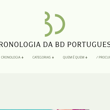
CRONOLOGIA
CATEGORIAS
QUEM É QUEM
/ PROCU
Por Ano
Adaptação
Todos
A
B
Álbuns
C
Antologias
D
Blogs e Sites