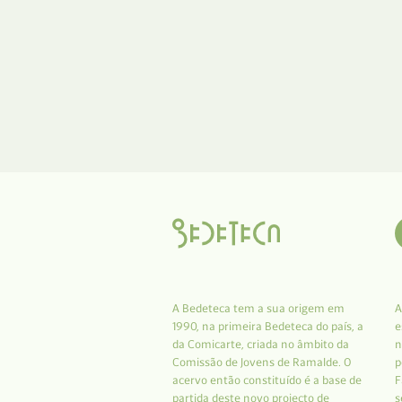
A Bedeteca tem a sua origem em
A
1990, na primeira Bedeteca do país, a
e
da Comicarte, criada no âmbito da
n
Comissão de Jovens de Ramalde. O
p
acervo então constituído é a base de
F
partida deste novo projecto de
s