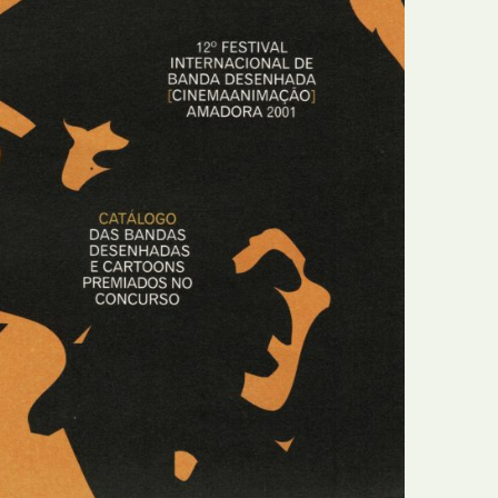
N
Formação
O
Internacional
P
Estudos
Q
Óbitos
R
Para BD
S
Publicação Original
T
Prémios
U
Programas e Catálogos
V
Publicações em periódicos
W