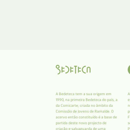
A Bedeteca tem a sua origem em
A
1990, na primeira Bedeteca do país, a
e
da Comicarte, criada no âmbito da
n
Comissão de Jovens de Ramalde. O
p
acervo então constituído é a base de
F
partida deste novo projecto de
s
criação e salvaguarda de uma
P