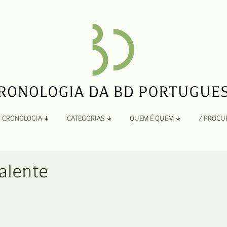
CRONOLOGIA
CATEGORIAS
QUEM É QUEM
/ PROCU
Por Ano
Adaptação
Todos
A
Valente
B
Álbuns
C
Antologias
D
Blogs e Sites