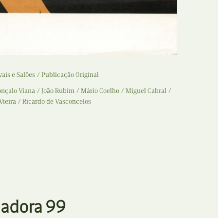
Recolha
X
Reedição
Y
Rubricas
Z
vais e Salões
Publicação Original
Tertúlias
nçalo Viana
João Rubim
Mário Coelho
Miguel Cabral
Vieira
Ricardo de Vasconcelos
Web BD
adora 99