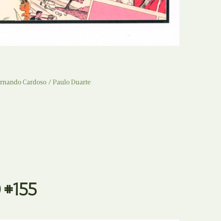
Recolha
X
Reedição
Y
Rubricas
Z
Tertúlias
ernando Cardoso
Paulo Duarte
Web BD
 #155