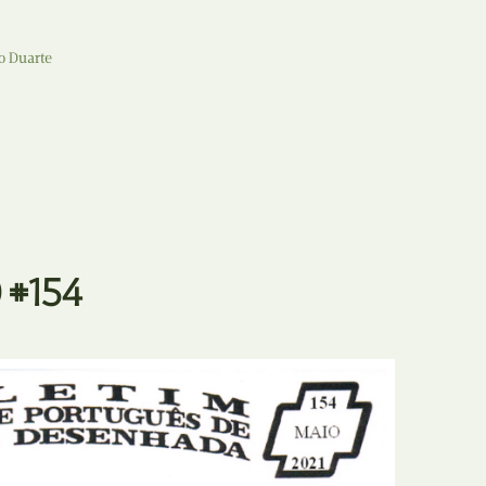
o Duarte
 #154