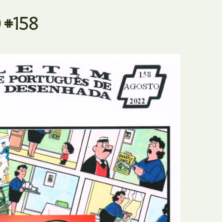
E
Bolsas
 #158
F
Colóquios
G
Concursos
H
Curtas
I
Edição Digital
J
Edição Portuguesa
K
Exposições e Eventos
L
Fanzines
M
Festivais e Salões