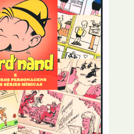
N
Formação
O
Internacional
P
Estudos
Q
Óbitos
R
Para BD
S
Publicação Original
T
Prémios
U
Programas e Catálogos
V
Publicações em periódicos
W