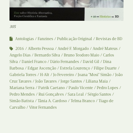
305
Antologias
Fanzines
Publicação Original
Revistas de BD
2016
Alberto Pessoa
André F. Morgado
André Mateus
Angelo Dias
Bernardo Silva
Bruno Teodoro Maio
Carlos
Silva
Daniel Franco
Dário Fernandes
David Gil
Dina
Barbosa
Edgar Ascenção
Estrela Lourenço
Filipe Duarte
Gabriela Torres
H-Alt
Jo Fevereiro
Joana "Mosi" Simão
João
Cruz Tavares
João Tavares
Jorge Santos
Liliana Maia
Mariana Serra
Patrik Caetano
Paulo Vicente
Pedro Lopes
Pedro Mendes
Rui Gonçalves
Sara Leal
Sérgio Santos
Simão Batista
Tânia A. Cardoso
Telma Branco
Tiago de
Carvalho
Vitor Fernandes