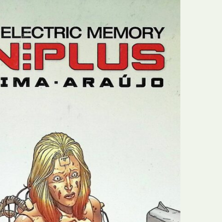
E
Bolsas
F
Colóquios
G
Concursos
H
Curtas
I
Edição Digital
J
Edição Portuguesa
K
Exposições e Eventos
L
Fanzines
M
Festivais e Salões