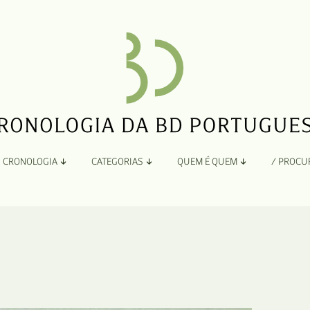
CRONOLOGIA
CATEGORIAS
QUEM É QUEM
/ PROCU
Por Ano
Adaptação
Todos
A
B
Álbuns
C
Antologias
D
Blogs e Sites