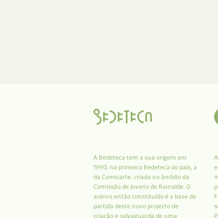
A Bedeteca tem a sua origem em
A
1990, na primeira Bedeteca do país, a
e
da Comicarte, criada no âmbito da
n
Comissão de Jovens de Ramalde. O
p
acervo então constituído é a base de
F
partida deste novo projecto de
s
criação e salvaguarda de uma
P