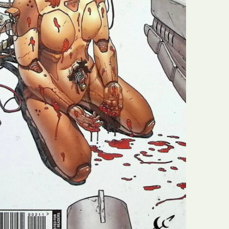
N
Formação
O
Internacional
P
Estudos
Q
Óbitos
R
Para BD
S
Publicação Original
T
Prémios
U
Programas e Catálogos
V
Publicações em periódicos
W