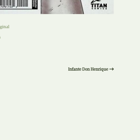
Recolha
X
Reedição
ginal
Y
Rubricas
s
Z
Tertúlias
Web BD
Infante Don Henrique