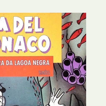
E
Bolsas
F
Colóquios
G
Concursos
H
Curtas
I
Edição Digital
J
Edição Portuguesa
K
Exposições e Eventos
L
Fanzines
M
Festivais e Salões