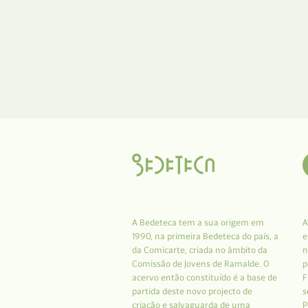
A Bedeteca tem a sua origem em
A
1990, na primeira Bedeteca do país, a
e
da Comicarte, criada no âmbito da
n
Comissão de Jovens de Ramalde. O
p
acervo então constituído é a base de
F
partida deste novo projecto de
s
criação e salvaguarda de uma
P