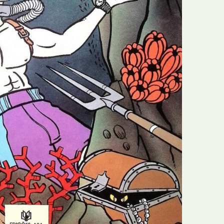
N
Formação
O
Internacional
P
Estudos
Q
Óbitos
R
Para BD
S
Publicação Original
T
Prémios
U
Programas e Catálogos
V
Publicações em periódicos
W