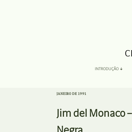
INTRODUÇÃO
Apresentação
JANEIRO DE 1991
Organização
Jim del Monaco –
Ficha Técnica e Apoios
Negra