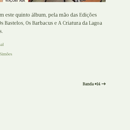
Recolha
X
m este quinto álbum, pela mão das Edições
Reedição
, Os Bastelos, Os Barbacus e A Criatura da Lagoa
Y
s.
Rubricas
Z
nal
Tertúlias
 Simões
Web BD
Banda #14